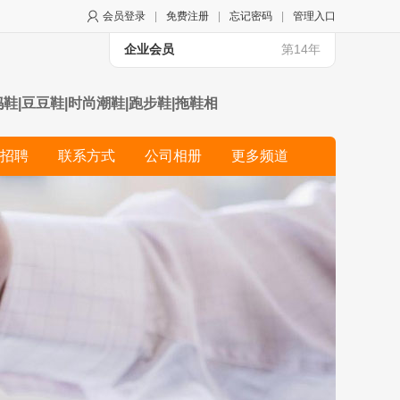
会员登录
|
免费注册
|
忘记密码
|
管理入口
企业会员
第14年
妈鞋|豆豆鞋|时尚潮鞋|跑步鞋|拖鞋相
招聘
联系方式
公司相册
更多频道