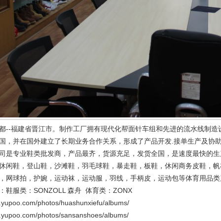
都--福建省晋江市。制作工厂拥有现代化帮面针车组和先进的流水线制造
国，并在国外建立了长期业务合作关系，形成了产品开发.接单生产及协
司是专业鞋类批发商，产品最齐，货源充足，发货全国，是速度最快的生
休闲鞋，登山鞋，沙滩鞋，羽毛球鞋，暴走鞋，板鞋，休闲商务皮鞋，帆
，网球拍，护婉，运动袜，运动服，羽线，手柄皮，运动包等体育用品类
鞋服类：SONZOLL 森舟 体育类：ZONX
upoo.com/photos/huashunxiefu/albums/
upoo.com/photos/sansanshoes/albums/