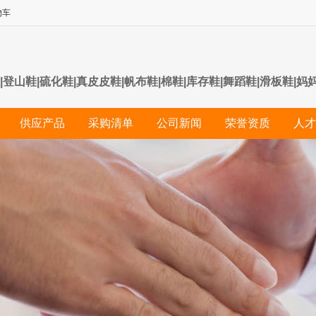
物车
|登山鞋|硫化鞋|真皮皮鞋|帆布鞋|棉鞋|库存鞋|舞蹈鞋|滑板鞋|妈
供应产品
采购清单
公司新闻
荣誉资质
人才